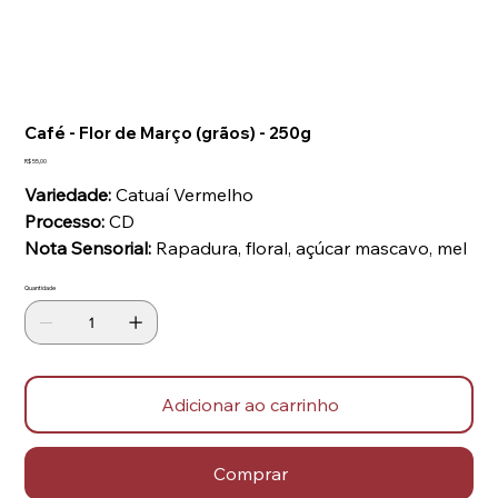
Café - Flor de Março (grãos) - 250g
Preço
R$ 55,00
Variedade:
Catuaí Vermelho
Processo:
CD
Nota Sensorial:
Rapadura, floral, açúcar mascavo, mel
Quantidade
Adicionar ao carrinho
Comprar