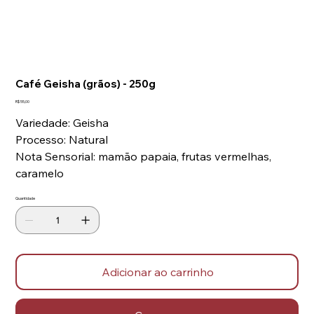
Café Geisha (grãos) - 250g
Preço
R$ 55,00
Variedade: Geisha
Processo: Natural
Nota Sensorial: mamão papaia, frutas vermelhas,
caramelo
Quantidade
Adicionar ao carrinho