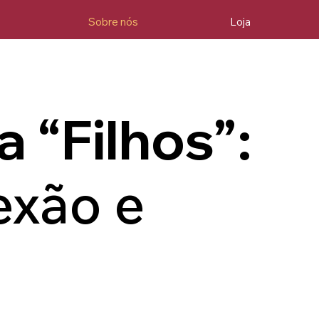
Sobre nós
Loja
a “Filhos”:
exão e